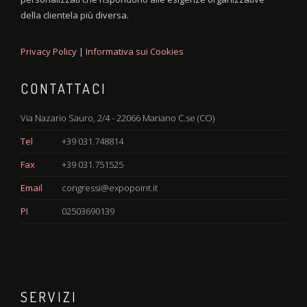
della clientela più diversa.
Privacy Policy
|
Informativa sui Cookies
CONTATTACI
Via Nazario Sauro, 2/4 - 22066 Mariano C.se (CO)
Tel
+39 031.748814
Fax
+39 031.751525
Email
congressi@expopoint.it
PI
02503690139
SERVIZI