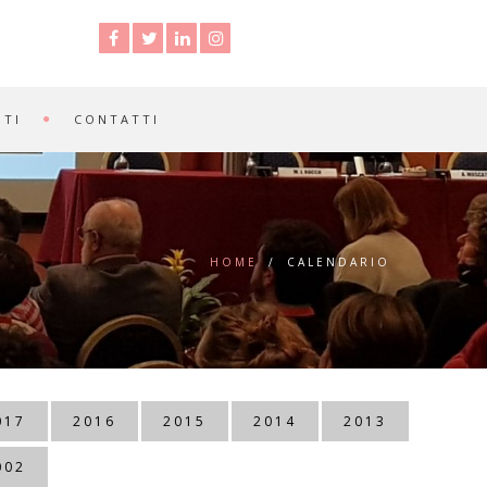
NTI
CONTATTI
HOME
/
CALENDARIO
017
2016
2015
2014
2013
002